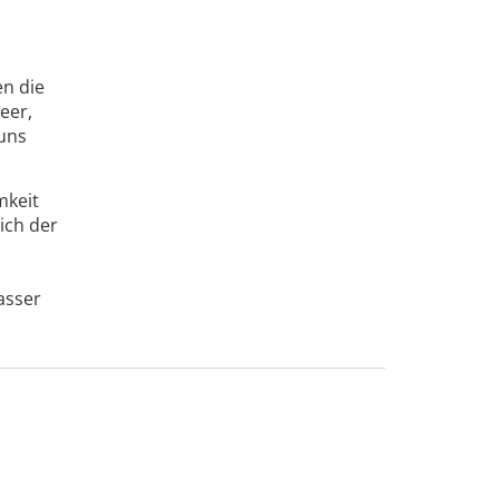
en die
eer,
 uns
mkeit
ich der
asser