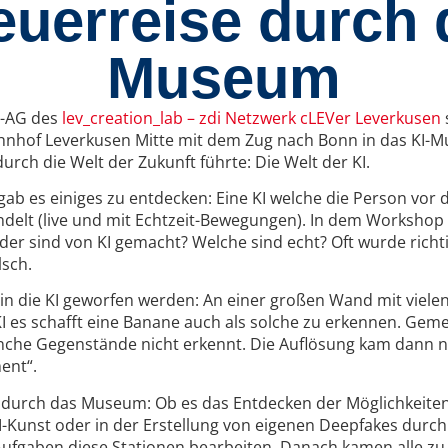
uerreise durch 
Museum
KI-AG des
lev_creation_lab – zdi Netzwerk cLEVer Leverkusen
hof Leverkusen Mitte mit dem Zug nach Bonn in das KI-M
durch die Welt der Zukunft führte: Die Welt der KI.
ab es einiges zu entdecken: Eine KI welche die Person vor
delt (live und mit Echtzeit-Bewegungen). In dem Workshop
der sind von KI gemacht? Welche sind echt? Oft wurde rich
lsch.
k in die KI geworfen werden: An einer großen Wand mit viele
KI es schafft eine Banane auch als solche zu erkennen. G
anche Gegenstände nicht erkennt. Die Auflösung kam dann n
ent“.
 durch das Museum: Ob es das Entdecken der Möglichkeiten 
KI-Kunst oder in der Erstellung von eigenen Deepfakes durch
Aufgaben diese Stationen bearbeiten. Danach kamen alle z