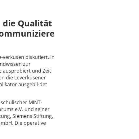
 die Qualität
kommuniziere
verkusen diskutiert. In
undwissen zur
e ausprobiert und Zeit
n die Leverkusener
likator ausgebil-det
r-schulischer MINT-
Forums e.V. und seiner
tung, Siemens Stiftung,
gGmbH. Die operative